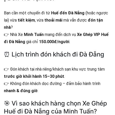
Bạn cần một chuyến đi từ
Huế đến Đà Nẵng
(hoặc ngược
lại) vừa
tiết kiệm
, vừa
thoải mái
mà vẫn được
đón tận
nhà
?
👉 Nhà Xe
Minh Tuấn
mang đến dịch vụ
Xe Ghép VIP Huế
đi Đà Nẵng
giá chỉ
150.000đ/người
.
⏰ Lịch trình đón khách đi Đà Đẵng
👉 Đón khách tại nhà riêng/khách sạn khu vực trung tâm
trước giờ khởi hành 15–30 phút
.
👉 Không đón khách dọc đường – đảm bảo hành trình
nhanh & đúng giờ
.
🎯 Vì sao khách hàng chọn Xe Ghép
Huế đi Đà Nẵng của Minh Tuấn?