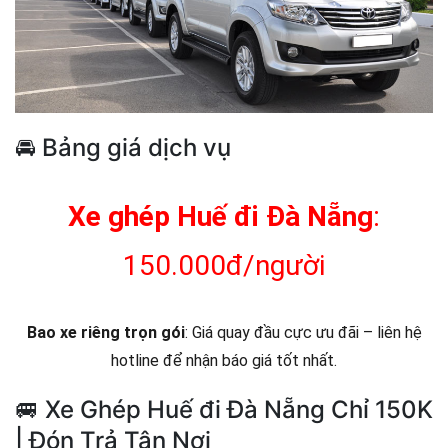
🚘 Bảng giá dịch vụ
Xe ghép Huế đi Đà Nẵng
:
150.000đ/người
Bao xe riêng trọn gói
: Giá quay đầu cực ưu đãi – liên hệ
hotline để nhận báo giá tốt nhất.
🚐 Xe Ghép Huế đi Đà Nẵng Chỉ 150K
| Đón Trả Tận Nơi