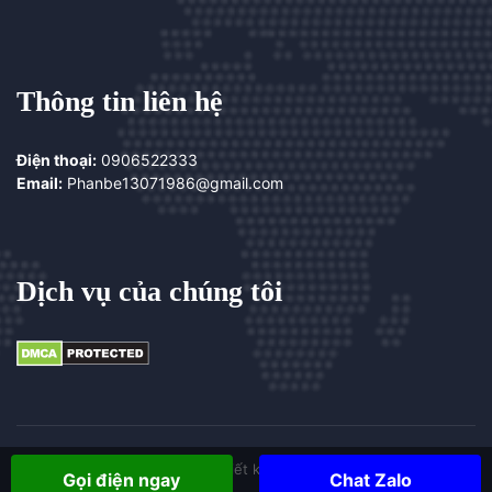
Thông tin liên hệ
Điện thoại:
0906522333
Email:
Phanbe13071986@gmail.com
Dịch vụ của chúng tôi
Copyright ©
| website thiết kế bởi
webdephue.com
Gọi điện ngay
Chat Zalo